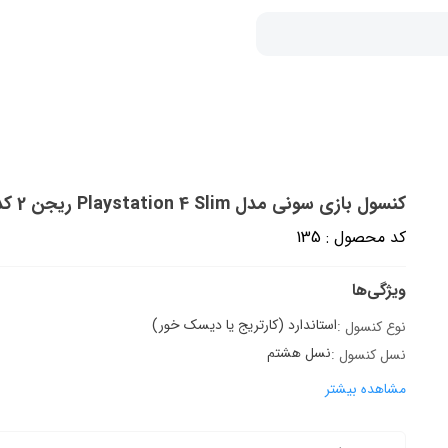
کنسول بازی سونی مدل Playstation 4 Slim ریجن 2 کد CUH-2216B ظرفیت 1 ترابایت به همراه 20 عدد بازی
کد محصول : 135
ویژگی‌ها
استاندارد (کارتریج یا دیسک خور)
نوع کنسول :
نسل هشتم
نسل کنسول :
مشاهده بیشتر