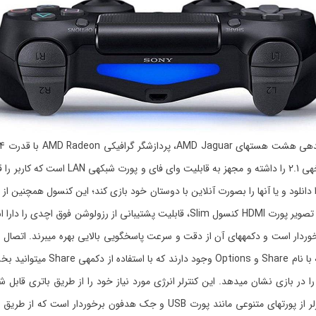
آن برابر با 500 گیگابایت است. این کنسول ق
نومی بالایی برخوردار است و دکمههای آن از دقت و سرعت پاسخگویی بالایی بهره میبرند. ات
لایت بار و درگاه جک 3.5 میلیمتر
ژیروسکوپ و سایر سنسورهای داخلی خود تشخیص دهد. این مدل از کنترلر از پورته