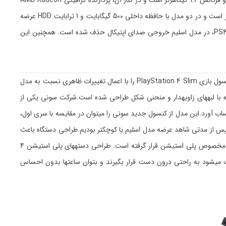
مصرف انرژی کمتر و عملکرد حرارتی بهتر، برای استفاده‌ی طولانی‌مدت مناسب‌تر شده است. پردازنده مرکزی این کنسول از نوع AMD Jaguar با هشت هسته و فرکانس 1.6 گیگاهرتز است و در کنار آن، پردازنده گرافیکی AMD Radeon
با توان 1.84 ترافلاپس قرار دارد که امکان اجرای بازی‌ها با کیفیت Full HD را به‌راحتی فراهم می‌کند. PS4 Slim به 8 گیگابایت حافظه رم از نوع GDDR5 مجهز است و در دو مدل با حافظه داخلی 500 گیگابایت و 1 ترابایت HDD عرضه
می‌شود. از نظر اتصالات، این کنسول دارای دو پورت USB 3.1، درگاه HDMI، بلوتوث 4.0 و وای‌فای دوبانده با استاندارد 802.11ac است. برخلاف نسخه اولیه PS4، در مدل اسلیم خروجی صدای اپتیکال حذف شده است. همچنین این
شرکت سونی به عنوان رقیب دیرینهی شرکت مایکروسافت، در سال 2013 کنسول نسل هشتمی PlayStation 4 را روانهی بازار کرد. در سال 2016 این شرکت کنسول بازی PlayStation 4 Slim را با اعمال تغییرات ظاهری نسبت به مدل
بود؛ بدنهی این کنسول جدید از روکش مشکی مات همراه با لبههای زاویهدار و منحنی شکل طراحی شده است.شرکت سونی یکی از
حساب آورد.این مدل از کنسول جدید سونی را میتوان در مقایسه با سری اول،
وضوع به یک سبک برای شرکت سونی تبدیل شده است. در گذشته هم ابتدا نسخه بزرگتر پلی استیشن 3 معرفی شد و پس از مدتی شاهد عرضه مدل اسلیم یا کوچکتر بودیم.طراحی دستگاه باعث
میشود علاقهمندان به کنسولهای بازی، سریعا جذب آن شوند. البته این دستگاه سبکتر بوده و وزن آن معادل 2.1 کیلوگرم است. همچنین روی دستگاه لوگوی مخصوص پلی استیشن قرار گرفته است. طراحی دستههای پلی استیشن 4
عث میشود به راحتی درون دست قرار بگیرند و بتوان ساعتها بدون احساس