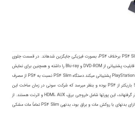
کنسول بازی PS4 Slim نمونهی کوچکتر PS4 محسوب میشود اما از عملکرد بهتری نسبت به آن برخوردار است. دکمههای پاور و اجکت بکار رفته در کنسول PS4 Slim برخلاف PS4، بصورت فیزیکی جایگزین شدهاند. در قسمت جلوی
بدنهی این کنسول، درایو نوری و دو پورت USB جدا از هم و با فاصلهی زیاد تعبیه شدهاند تا کاربر بتواند به آسانی از آنها استفاده نماید. درایو نوری PS4 Slim قابلیت پشتیبانی از DVD-ROM و Blu-ray را داشته و همچنین برای نمایش
تصاویر به صورت شفاف همراه با کنتراست بالا از تکنولوژی HDR بهره میبرد و همچون کنسول میان ردهی PlayStation 4 Pro، از هدست واقعیت مجازی PlayStation VR پشتیبانی میکند.دستگاه PS4 Slim نسبت به PS4 از مصرف
انرژی پایین و صدای کمتری برخوردار بوده و خطوط میانی موجود روی بدنهی PS4، در PS4 Slim کاملاً حذف شدهاند. ارتفاع قسمت بالایی بدنهی Slim باریکتر از PS4 بوده و بنظر میرسد که شرکت سونی در زمان ساخت این
کنسول، به باریک بودن بدنه و زیبایی آن نسبت به PS4 اهمیت زیادی داده است. تمامی پورتهای ارتباطی Slim در قسمت پشت دستگاه و در یک ردیف قرار گرفتهاند، این پورتها شامل خروجی برق، HDMI، AUX و اترنت هستند. از
دیگر تفاوتهای کنسول PS4 Slim با PS4 میتوان به عدم پشتیبانی از رزولوشن 4K و حذف خروجی صدای اپتیکال نیز اشاره نمود؛ همچنین برخلاف PS4 که دارای بدنهای با روکش مات و براق بود، بدنهی PS4 Slim تماماً مات مشکی