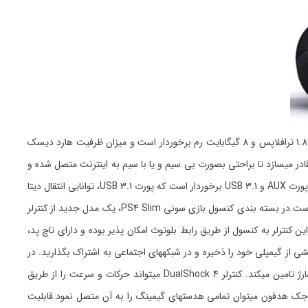
کنسول بازی PS4 Slim از نظر سخت افزاری همانند PS4 است و از پردازندهی هشت هستهای AMD Jaguar، پردازشگر گرافیکی AMD Radeon با قدرت 1.84 ترافلاپس و 8 گیگابایت رم برخوردار است و میزان ظرفیت هارد دیسک
ابلیت پشتیبانی از بلوتوث نسخهی 2.1 را داشته و مجهز به قابلیت وای فای و پورت شبکهی LAN است که کاربر را قادر میسازد تا براحتی بصورت بی سیم و یا با سیم به اینترنت متصل شده و
با پرداخت هزینه و یا عضویت در شبکهی PSN، بازیهای مورد علاقهی خود را دانلود و یا آنها را بصورت آنلاین با دوستان خود بازی کند؛ این کنسول همچنین از پورت AUX و USB 3.1 برخوردار است که پورت USB 3.1، توانایی انتقال دیتا
را با سرعتی 10 برابر بیشتر از پورت USB 2.0 فراهم میکند؛ همچنین خروجی تصویر پورت HDMI کنسول Slim، قابلیت پشتیبانی از رزولوشن فوق اچدی را دارا است.در بسته بندی کنسول بازی سونی PS4 Slim، یک مدل جدید از کنترلر
صال این کنترلر به کنسول از طریق رابط بلوتوث امکان پذیر بوده و دارای تاچ پد،
ی صدا است. در بالای این کنترلر دو دکمه با نام Share و Options وجود دارند که با استفاده از دکمهی Share میتوانید بخشی از گیمپلی خود را ذخیره و در شبکههای اجتماعی به اشتراک بگذارید. در
بالای کنترلر DualShock 4 یک نوار نوری قرار داده شده که وضعیت گیمر را در بازی نشان میدهد. این کنترلر انرژی مورد نیاز خود را از طریق باتری قابل شارژ تامین میکند. کنترلر DualShock 4 میتواند حرکات و سرعت را از طریق
ای متنوعی مانند پورت USB و جک هدفون برخوردار است که از طریق جک هدفون میتوان تمامی هدستهای گیمینگ را به آن متصل نمود.قابلیت