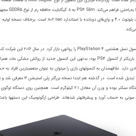
PS4 به بازار عرضه نمود که ابعاد آن 30 درصد کوچکتر و از نظر ضخامت، باریکتر از کنسول PS4 
ادی دارد. علاقهمندان به کنسولهای بازی را میتوان به عنوان متعصبترین افراد به 
سبکتر دانست و به نظر میرسد این م
دیمی سونی به حساب آورد و پیشرفتهتر شدهاند. طراحی ارگونومیک این دستهها با