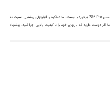
کنسول بازی PS4 Slim نسبت به PS4 از ظاهر کوچکتری برخوردار است و فضای کمتری را اشغال میکند. با وجود آنکه Slim از قدرتی همچون کنسول میان نسلی PS4 Pro برخوردار نیست، اما عملکرد و قابلیتهای بیشتری نسبت به
ا اگر دوست دارید که بازیهای خود را با کیفیت بالایی اجرا کنید، پیشنهاد