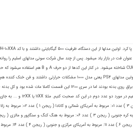
ظرفیت آن کنسول است. به عنوان مثال مدل 1216B هارد 1 ترابایتی دارد. اولین مدلها
رونمایی از مدل 1100 این اشکالات برطرف شدند. مدلهای 1100 دارای قسمتی براق روی 