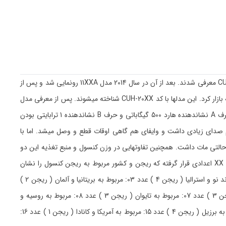
اولین بار در سال 2013 از پلیاستیشن 4 رونمایی شد که سروصدای زیادی به پا کرد. اولین مدلها از این دستگاه، ظرفیت 500 گیگابایتی داشتند و با کد CUH-10XXA معرفی شدند. بعد از آن در سال 2014 مدل 11XXA رونمایی شد و پس از
آن هم 12XXA در سال 2015 به بازارهای جهانی عرضه شدند. از این مدلها با عنوان فت در بازار یاد میشود. پس از چند سال شرکت سونی مدلهای اسلیم را روانه بازار کرد. این مدلها با کد CUH-20XX شناخته میشوند. پس از معرفی مدل
اسلیم، کنسول پلیاستیشن 4 پرو هم معرفی شد. این کنسول با کد CUH-70XX شناخته میشود. در کنار این کدها از دو حرف A و B هم استفاده میشود که حرف A نشاندهنده هارد 500 گیگاباتی و حرف B نشاندهنده 1 ترابایتی بودن
ی PS4 یعنی مدل 1000 مشکلات حرارتی داشتند و فن خنک کننده هم صدای زیادی داشت و وایفای هم گاهی اوقات قطع و وصل میشد. اما با
بدنه بودند اما در سری 1200 این قسمت کاملا مات شده بود و کل بدنه حالتی مات داشت. همچنین تفاوتهایی در وزن کنسول و منبع تغذیه این دو
وجود داشت. تا اینجا متوجه شدیم که PS4 چند مدل دارد اما حالا میخواهیم در مورد دو عدد دوم در این کد صحبت کنیم. مثلا 11XX یا 12XX و ... به جای XX اعدادی قرار گرفته که ریجن و کشور مربوط به ریجن کنسول را نشان
میدهد ( و نه کشور سازنده کنسول ). عدد 00: مربوط به کشور ژاپن ( ریجن 3 ) عدد 01: مربوط به آمریکای شمالی و کانادا ( ریجن 1 ) عدد 02: مربوط به زلاند نو و استرالیا ( ریجن 4 ) عدد 03: مربوط به بریتانیا و آلمان ( ریجن 2 )
عدد 04: مربوط به اروپا و خاورمیانه و آفریقا ( ریجن 2 ) عدد 05: مربوط به کره جنوبی ( ریجن 3 ) عدد 06: مربوط به هنگ کنگ و سنگاپور و مالزی ( ریجن 3 ) عدد 07: مربوط به تایوان ( ریجن 3 ) عدد 08: مربوط به روسیه و
اوکراین و هند و آسیای مرکزی ( ریجن 5 ) عدد 09: مربوط به کشور چین ( ریجن 6 ) عدد 11: مربوط به آمریکای مرکزی و جنوبی ( ریجن 4 ) عدد 14: مربوط به برزیل ( ریجن 4 ) عدد 15: مربوط به آمریکا و کانادا ( ریجن 1 ) عدد 16: