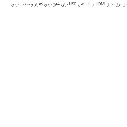
اتصال به دوربین PS4 از دیگر ویژگیهای کنسول بازی PS4 Slim محسوب میشود و در داخل جعبهی آن، بجز کنسول و کنترلر DualShock 4، یک هدفون، کابل برق، کابل HDMI و یک کابل USB برای شارژ کردن کنترلر و سینک کردن