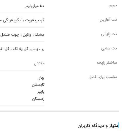
حجم
100 میلی‌لیتر
نت آغازین
گریپ فروت ، انگور فرنگی سیا
نت پایانی
مشک ، وانیل ، چوب صندل 
نت میانی
رز ، یاس، گل یلانگ ، گل آ
ساختار رایحه
معتدل
مناسب برای فصل
بهار
تابستان
پاییز
زمستان
امتیاز و دیدگاه کاربران