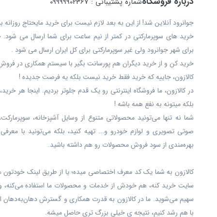
درباره فروشگاه
شماره پشتیبانی : 09999902367
جوانرود آنلاین شد! از این به بعد لازم نیست برای خرید مایحتاج روزانه 
خرید های سوپرمارکتی در کمتر از نیم ساعت برای شما ارسال می شود. 
برای شهر جوانرود ولی غیر سوپرمارکتی برای کل ایران ارسال می شود .
خرید کن و از خرید دیگران هم پورسانت بگیر با سیستم همکاری در فروش 
کالازون، جاییه که خرید فقط خرید نیست بلکه یه فرصت جدیده !
در کالازون، ما فروشگاه اینترنتی رو یک قدم جلوتر بردیم. اینجا هر خری
بلکه میتونه به نفع همه باشه !
شما نه‌ تنها می‌تونید محصولاتی متنوع از وسایل آشپزخانه، سوپرمارکت،
صوتی تصویری و لوازم خودرو و... تهیه کنید، بلکه می‌تونید با معرفی
بهره‌مندی از سود فروش محصولات رو هم داشته باشید.
کالازون به شما یک کد معرف اختصاصی میده؛ یا از طریق لینک خودتون ه
سایت خرید کنه، هم خودش از خدمات و محصولات ما استفاده می‌کنه، و
سهیم می‌شوید. ما در کالازون به قدرت همکاری و گسترش دهان‌به‌دهان ا
با هم رشد کنیم، نتیجه ی خیلی بزرگ‌ تری حاصل میشه.