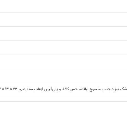
افته، خمیر کاغذ و پلی‌اتیلن ابعاد بسته‌بندی 23 × 13 × 12 سانتی‌متر وزن بسته‌بندی 432 گرم تاشو استفاده از دو روی تشک