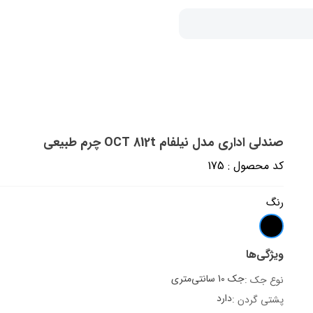
صندلی اداری مدل نیلفام OCT 812t چرم طبیعی
کد محصول : 175
رنگ
ویژگی‌ها
جک 10 سانتی‌متری
نوع جک :
دارد
پشتی گردن :