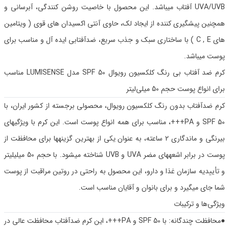
UVA/UVB آفتاب میباشد. این محصول با خاصیت روشن کنندگی، آبرسانی و
همچنین پیشگیری کننده از ایجاد لک، حاوی آنتی اکسیدان های قوی ( ویتامین
های C , E ) با ساختاری سبک و جذب سریع، ضدآفتابی ایده آل و مناسب برای
پوست میباشد.
کرم ضد آفتاب بی رنگ کلکسیون رویوال SPF 50 مدل LUMISENSE مناسب
برای انواع پوست حجم 50 میلی‌لیتر
کرم ضدآفتاب بدون رنگ کلکسیون رویوال، محصولی برجسته از کشور ایران، با
SPF 50 و PA+++، مناسب برای همه انواع پوست است. این کرم با ویژگیهای
بیرنگی و ماندگاری 2 ساعته، به عنوان یکی از بهترین گزینهها برای محافظت از
پوست در برابر اشعههای مضر UVA و UVB شناخته میشود. با حجم 50 میلیلیتر
و تأییدیه سازمان غذا و دارو، این محصول به راحتی در روتین مراقبت از پوست
شما جای میگیرد و برای بانوان و آقایان مناسب است.
ویژگی‌ها و ترکیبات
●محافظت چندگانه: با SPF 50 و PA+++، این کرم ضدآفتاب محافظت عالی در