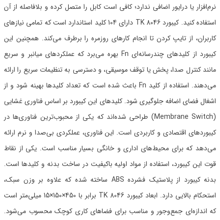
نرم‌افزار یا درایور اضافی ندارد؛ کافی است کابل را متصل کرده و بلافاصله از آن
استفاده کنید. کیبورد TK 8046 دارای 104 کلید استاندارد است که تمامی نیازهای
کاربران، از تایپ کردن تا انجام کارهای روزمره را برطرف می‌کند. همچنین این
کیبورد از کلیدهای چندرسانه‌ای Fn بهره می‌برد که عملکردهای میانبر و سریع
مانند کنترل صدا، پخش یا توقف موسیقی، و دسترسی به تنظیمات سریع را ارائه
می‌دهند. استفاده از کلید Fn باعث شده است که تعداد کلیدها بهینه شود و از
اشغال فضای اضافه جلوگیری شود. کلیدهای این کیبورد بر اساس فناوری غشایی
(Membrane Switch) طراحی شده‌اند که یکی از محبوب‌ترین فناوری‌ها در
کیبوردهای اقتصادی و کاربردی است. این فناوری، عملکردی بی‌صدا و نرم ارائه
می‌دهد که برای محیط‌های اداری و خانگی بسیار مناسب است. یکی از نقاط
قوت این کیبورد، استفاده از مواد اولیه باکیفیت در ساخت بدنه و کلیدها است.
بدنه کیبورد از پلاستیک فشرده ABS ساخته شده که علاوه بر وزن سبک،
استحکام بالایی دارد. ابعاد کیبورد TK 8046 برابر با 450×150×15 میلی‌متر است
که اندازه‌ای جمع‌وجور و مناسب برای فضاهای کاری کوچک محسوب می‌شود.