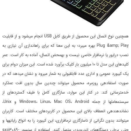
همچنین نوع اتصال این محصول از طریق کابل USB انجام میشود و از قابلیت
Plug &amp; Play بهره میبرد؛ به این معنا که برای راهاندازی آن نیازی به
نصب درایور یا نرمافزار خاصی نیست و بهمحض اتصال، آماده به کار است. عمر
کلیدهای این مدل تا 10 میلیون بار کلیک برآورد شده است. این میزان دوام برای
یک کیبورد عمومی و اداری عدد قابلقبولی به شمار میرود و نشان میدهد که در
صورت استفادهی روزمره، محصول میتواند چندین سال بدون افت عملکرد
خدمترسانی کند. در کنار این موارد، سازگاری کامل با طیف گستردهای از
سیستمعاملها از جمله Windows، Linux، Mac OS، Android و Unix،
نشاندهندهی انعطاف بالای این محصول در کاربردهای مختلف است. کاربران
میتوانند بدون نگرانی از ناسازگاری نرمافزاری، این کیبورد را به انواع رایانهها و
حتی برخی دستگاههای اندرویدی متصل کنند. استفاده از سنسور sx83089-