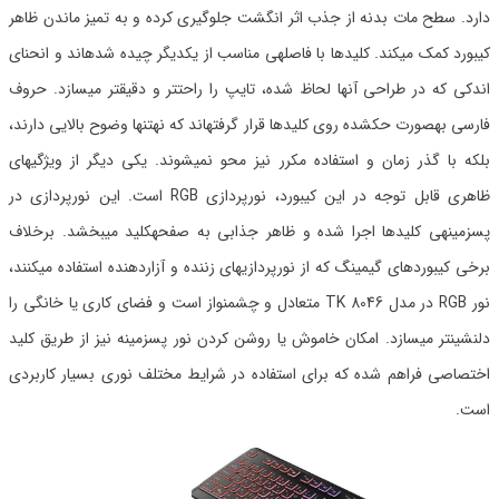
دارد. سطح مات بدنه از جذب اثر انگشت جلوگیری کرده و به تمیز ماندن ظاهر
کیبورد کمک میکند. کلیدها با فاصلهی مناسب از یکدیگر چیده شدهاند و انحنای
اندکی که در طراحی آنها لحاظ شده، تایپ را راحتتر و دقیقتر میسازد. حروف
فارسی بهصورت حکشده روی کلیدها قرار گرفتهاند که نهتنها وضوح بالایی دارند،
بلکه با گذر زمان و استفاده مکرر نیز محو نمیشوند. یکی دیگر از ویژگیهای
ظاهری قابل توجه در این کیبورد، نورپردازی RGB است. این نورپردازی در
پسزمینهی کلیدها اجرا شده و ظاهر جذابی به صفحهکلید میبخشد. برخلاف
برخی کیبوردهای گیمینگ که از نورپردازیهای زننده و آزاردهنده استفاده میکنند،
نور RGB در مدل TK 8046 متعادل و چشمنواز است و فضای کاری یا خانگی را
دلنشینتر میسازد. امکان خاموش یا روشن کردن نور پسزمینه نیز از طریق کلید
اختصاصی فراهم شده که برای استفاده در شرایط مختلف نوری بسیار کاربردی
است.