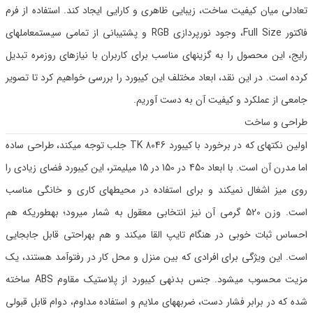
تعادلی میان کیفیت ساخت، زیبایی ظاهری و کارایی ایجاد کند. استفاده از فرم
فاکتور Full Size، وجود نورپردازی RGB و پشتیبانی از تمامی سیستمعاملهای
رایج، این محصول را به گزینهای مناسب برای کاربران با نیازهای روزمره تبدیل
کرده است. در این نقد، ابعاد مختلف این کیبورد را بررسی خواهیم کرد تا تصویر
جامعی از عملکرد و کیفیت آن به دست آوریم.
طراحی و ساخت
اولین نکتهای که در برخورد با کیبورد TK 8046 جلب توجه میکند، طراحی ساده
اما مدرن آن است. با ابعاد 450 در 150 در 15 میلیمتر، این کیبورد فضای زیادی را
روی میز اشغال نمیکند و برای استفاده در محیطهای کاری و خانگی مناسب
است. وزن 520 گرمی آن نیز انتخابی معقول به شمار میرود؛ بهطوریکه هم
احساس ثبات خوبی در هنگام تایپ القا میکند و هم بهراحتی قابل جابجایی
است. این ویژگی برای افرادی که بین منزل و محل کار در رفتوآمد هستند، یک
مزیت محسوب میشود. جنس بدنهی کیبورد از پلاستیک مقاوم ABS ساخته
شده که در برابر فشار دست، ضربههای ملایم و استفاده مداوم، دوام قابل قبولی