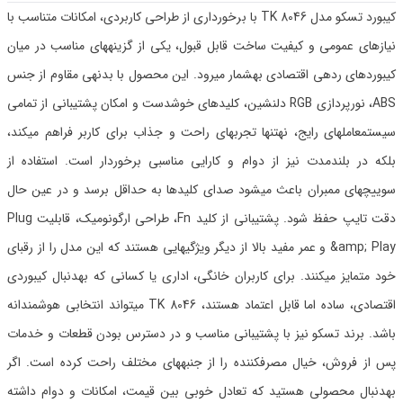
کیبورد تسکو مدل TK 8046 با برخورداری از طراحی کاربردی، امکانات متناسب با
نیازهای عمومی و کیفیت ساخت قابل قبول، یکی از گزینههای مناسب در میان
کیبوردهای ردهی اقتصادی بهشمار میرود. این محصول با بدنهی مقاوم از جنس
ABS، نورپردازی RGB دلنشین، کلیدهای خوشدست و امکان پشتیبانی از تمامی
سیستمعاملهای رایج، نهتنها تجربهای راحت و جذاب برای کاربر فراهم میکند،
بلکه در بلندمدت نیز از دوام و کارایی مناسبی برخوردار است. استفاده از
سوییچهای ممبران باعث میشود صدای کلیدها به حداقل برسد و در عین حال
دقت تایپ حفظ شود. پشتیبانی از کلید Fn، طراحی ارگونومیک، قابلیت Plug
&amp; Play و عمر مفید بالا از دیگر ویژگیهایی هستند که این مدل را از رقبای
خود متمایز میکنند. برای کاربران خانگی، اداری یا کسانی که بهدنبال کیبوردی
اقتصادی، ساده اما قابل اعتماد هستند، TK 8046 میتواند انتخابی هوشمندانه
باشد. برند تسکو نیز با پشتیبانی مناسب و در دسترس بودن قطعات و خدمات
پس از فروش، خیال مصرفکننده را از جنبههای مختلف راحت کرده است. اگر
بهدنبال محصولی هستید که تعادل خوبی بین قیمت، امکانات و دوام داشته