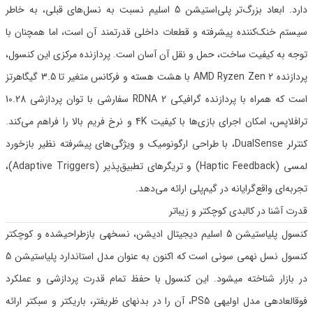
دارد. ابعاد بزرگ‌تر پلی‌استیشن 5 اسلیم نسبت به نسل‌های قبلی، به خاطر
سیستم خنک‌کننده پیشرفته و قطعات داخلی قدرتمند آن است، اما همچنان با
توجه به کیفیت ساخت، حمل و نقل آن آسان است. پردازنده مرکزی این کنسول،
پردازنده AMD Ryzen Zen 2 با هشت هسته و فرکانس متغیر تا 3.5 گیگاهرتز
است که همراه با پردازنده گرافیکی RDNA 2 سفارشی با توان پردازشی 10.28
ترافلاپس، امکان اجرای بازی‌ها با کیفیت 4K و نرخ فریم بالا را فراهم می‌کند.
کنترلر DualSense، با طراحی ارگونومیک و ویژگی‌های پیشرفته نظیر بازخورد
لمسی (Haptic Feedback) و تریگرهای تطبیق‌پذیر (Adaptive Triggers)،
تجربه‌ای واقع‌گرایانه در گیم‌پلی ارائه می‌دهد.
قدرت آشنا در کالبدی کوچکتر و زیباتر
کنسول پلیاستیشن 5 اسلیم دیجیتال ادیشن، نسخهی بازطراحیشده و کوچکتر
کنسول نسل نهمی سونی است که اکنون به عنوان مدل استاندارد پلیاستیشن 5
در بازار شناخته میشود. این کنسول با حفظ تمام قدرت پردازشی و عملکرد
فوقالعادهی مدل اولیهی PS5، آن را در بدنهای ظریفتر، باریکتر و سبکتر ارائه