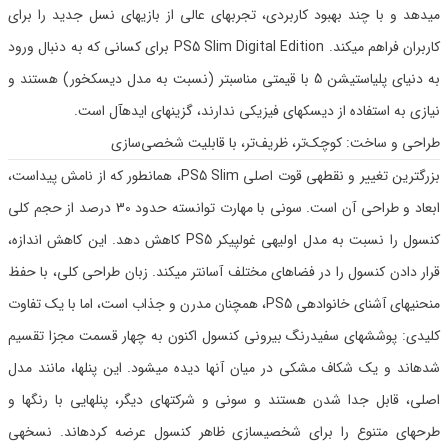
میدهد و با چند بهبود کاربردی، تجربهای عالی از بازیهای نسل جدید را برای
کاربران فراهم میکند. PS5 Slim Digital Edition برای کسانی که به دنبال ورود
به دنیای پلیاستیشن 5 با قیمتی مناسبتر (نسبت به مدل دیسکخور) هستند و
نیازی به استفاده از دیسکهای فیزیکی ندارند، گزینهای ایدهآل است.
طراحی و ساخت: کوچک‌تر، ظریف‌تر، با قابلیت شخصی‌سازی
بزرگترین تغییر و نقطهی قوت اصلی PS5 Slim، همانطور که از نامش پیداست،
ابعاد و طراحی آن است. سونی با مهارت توانسته حدود 30 درصد از حجم کلی
کنسول را نسبت به مدل اولیهی غولپیکر PS5 کاهش دهد. این کاهش اندازه،
قرار دادن کنسول را در فضاهای مختلف آسانتر میکند. زبان طراحی کلی، با حفظ
منحنیهای آشنای خانوادهی PS5، همچنان مدرن و جذاب است، اما با یک تفاوت
کلیدی: پوششهای سفیدرنگ بیرونی کنسول اکنون به چهار قسمت مجزا تقسیم
شدهاند و یک شکاف مشکی در میان آنها دیده میشود. این پنلها، مانند مدل
اصلی، قابل جدا شدن هستند و سونی و شرکتهای دیگر، پنلهایی با رنگها و
طرحهای متنوع را برای شخصیسازی ظاهر کنسول عرضه کردهاند. نسخهی