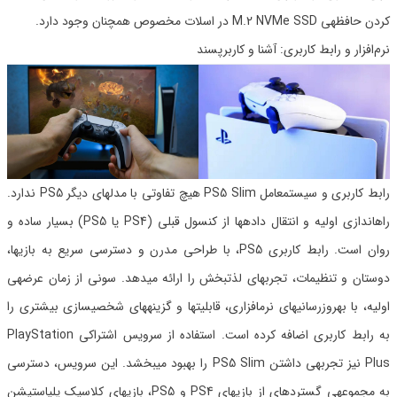
کردن حافظهی M.2 NVMe SSD در اسلات مخصوص همچنان وجود دارد.
نرم‌افزار و رابط کاربری: آشنا و کاربرپسند
رابط کاربری و سیستمعامل PS5 Slim هیچ تفاوتی با مدلهای دیگر PS5 ندارد.
راهاندازی اولیه و انتقال دادهها از کنسول قبلی (PS4 یا PS5) بسیار ساده و
روان است. رابط کاربری PS5، با طراحی مدرن و دسترسی سریع به بازیها،
دوستان و تنظیمات، تجربهای لذتبخش را ارائه میدهد. سونی از زمان عرضهی
اولیه، با بهروزرسانیهای نرمافزاری، قابلیتها و گزینههای شخصیسازی بیشتری را
به رابط کاربری اضافه کرده است. استفاده از سرویس اشتراکی PlayStation
Plus نیز تجربهی داشتن PS5 Slim را بهبود میبخشد. این سرویس، دسترسی
به مجموعهی گستردهای از بازیهای PS4 و PS5، بازیهای کلاسیک پلیاستیشن