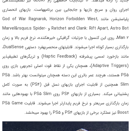
جدید را ارائه میدهند. 16 گیگابایت حافظهی رم GDDR6 نیز تضمینکنندهی
اجرای روان و سریع بازیها و جابجایی بین برنامههاست. بازیهای انحصاری
پلیاستیشن مانند God of War Ragnarok, Horizon Forbidden West,
Ratchet and Clank: Rift Apart, Astro Bot و Marvel&rsquo;s Spider-
Man 2، روی این کنسول با جزئیات گرافیکی خیرهکننده، نرخ فریم بالا و زمان
بارگذاری بسیار کوتاه اجرا میشوند. قابلیتهای منحصربهفرد دستهی DualSense،
مانند بازخورد لمسی پیشرفته (Haptic Feedback) و تریگرهای تطبیقپذیر
(Adaptive Triggers)، همچنان یکی از نقاط قوت اصلی تجربهی بازی روی
PS5 هستند، هرچند عمر باتری این دسته همچنان میتوانست بهتر باشد. PS5
Slim همچنین از قابلیت اجرای بازیهای نسل قبل (PS4) به صورت کامل
پشتیبانی میکند. بسیاری از بازیهای PS4 روی PS5 Slim با بهبودهایی مانند
زمان بارگذاری سریعتر و نرخ فریم پایدارتر اجرا میشوند. قابلیت PS5 Game
Boost نیز عملکرد برخی از بازیهای PS4 و PS5 را بهبود میبخشد.