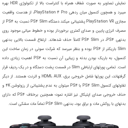
نمایش تصاویر به صورت شفاف همراه با کنتراست بالا از تکنولوژی HDR بهره
میبرد و همچون کنسول میان ردهی PlayStation 4 Pro، از هدست واقعیت
مجازی PlayStation VR پشتیبانی میکند.دستگاه PS4 Slim نسبت به PS4 از
مصرف انرژی پایین و صدای کمتری برخوردار بوده و خطوط میانی موجود روی
بدنهی PS4، در PS4 Slim کاملاً حذف شدهاند. ارتفاع قسمت بالایی بدنهی
Slim باریکتر از PS4 بوده و بنظر میرسد که شرکت سونی در زمان ساخت این
کنسول، به باریک بودن بدنه و زیبایی آن نسبت به PS4 اهمیت زیادی داده
است. تمامی پورتهای ارتباطی Slim در قسمت پشت دستگاه و در یک ردیف قرار
گرفتهاند، این پورتها شامل خروجی برق، HDMI، AUX و اترنت هستند. از دیگر
تفاوتهای کنسول PS4 Slim با PS4 میتوان به عدم پشتیبانی از رزولوشن 4K و
حذف خروجی صدای اپتیکال نیز اشاره نمود؛ همچنین برخلاف PS4 که دارای
بدنهای با روکش مات و براق بود، بدنهی PS4 Slim تماماً مات مشکی است.