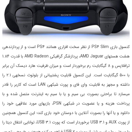
کنسول بازی PS4 Slim از نظر سخت افزاری همانند PS4 است و از پردازندهی
هشت هستهای AMD Jaguar، پردازشگر گرافیکی AMD Radeon با قدرت 1.84
ترافلاپس و 8 گیگابایت رم برخوردار است و میزان ظرفیت هارد دیسک آن برابر
با 500 گیگابایت است. این کنسول قابلیت پشتیبانی از بلوتوث نسخهی 2.1 را
داشته و مجهز به قابلیت وای فای و پورت شبکهی LAN است که کاربر را قادر
میسازد تا براحتی بصورت بی سیم و یا با سیم به اینترنت متصل شده و با
پرداخت هزینه و یا عضویت در شبکهی PSN، بازیهای مورد علاقهی خود را
دانلود و یا آنها را بصورت آنلاین با دوستان خود بازی کند؛ این کنسول همچنین
از پورت AUX و USB 3.1 برخوردار است که پورت USB 3.1، توانایی انتقال دیتا را
با سرعتی 10 برابر بیشتر از پورت USB 2.0 فراهم میکند؛ همچنین خروجی تصویر