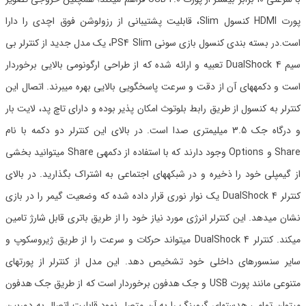
پورت HDMI کنسول Slim، قابلیت پشتیبانی از رزولوشن فوق اچدی را دارا
است.در بسته بندی کنسول بازی سونی PS4 Slim، یک مدل جدید از کنترلر بی
سیم DualShock 4 تعبیه و ارائه شده که از طراحی ارگونومی بالایی برخوردار
است و دکمههای آن از دقت و سرعت پاسخگویی بالایی بهره میبرند. اتصال این
کنترلر به کنسول از طریق رابط بلوتوث امکان پذیر بوده و دارای تاچ پد، لایت بار
و درگاه جک 3.5 میلیمتری صدا است. در بالای این کنترلر دو دکمه با نام
Share و Options وجود دارند که با استفاده از دکمهی Share میتوانید بخشی
از گیمپلی خود را ذخیره و در شبکههای اجتماعی به اشتراک بگذارید. در بالای
کنترلر DualShock 4 یک نوار نوری قرار داده شده که وضعیت گیمر را در بازی
نشان میدهد. این کنترلر انرژی مورد نیاز خود را از طریق باتری قابل شارژ تامین
میکند. کنترلر DualShock 4 میتواند حرکات و سرعت را از طریق ژیروسکوپ و
سایر سنسورهای داخلی خود تشخیص دهد. این مدل از کنترلر از پورتهای
متنوعی مانند پورت USB و جک هدفون برخوردار است که از طریق جک هدفون
میتوان تمامی هدستهای گیمینگ را به آن متصل نمود.قابلیت اتصال به دوربین