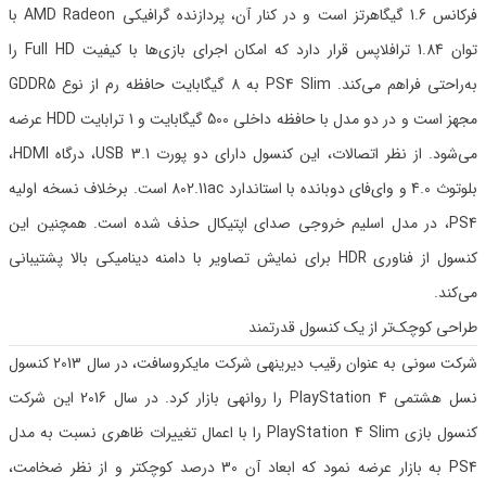
فرکانس 1.6 گیگاهرتز است و در کنار آن، پردازنده گرافیکی AMD Radeon با
توان 1.84 ترافلاپس قرار دارد که امکان اجرای بازی‌ها با کیفیت Full HD را
به‌راحتی فراهم می‌کند. PS4 Slim به 8 گیگابایت حافظه رم از نوع GDDR5
مجهز است و در دو مدل با حافظه داخلی 500 گیگابایت و 1 ترابایت HDD عرضه
می‌شود. از نظر اتصالات، این کنسول دارای دو پورت USB 3.1، درگاه HDMI،
بلوتوث 4.0 و وای‌فای دوبانده با استاندارد 802.11ac است. برخلاف نسخه اولیه
PS4، در مدل اسلیم خروجی صدای اپتیکال حذف شده است. همچنین این
کنسول از فناوری HDR برای نمایش تصاویر با دامنه دینامیکی بالا پشتیبانی
می‌کند.
طراحی کوچک‌تر از یک کنسول قدرتمند
شرکت سونی به عنوان رقیب دیرینهی شرکت مایکروسافت، در سال 2013 کنسول
نسل هشتمی PlayStation 4 را روانهی بازار کرد. در سال 2016 این شرکت
کنسول بازی PlayStation 4 Slim را با اعمال تغییرات ظاهری نسبت به مدل
PS4 به بازار عرضه نمود که ابعاد آن 30 درصد کوچکتر و از نظر ضخامت،