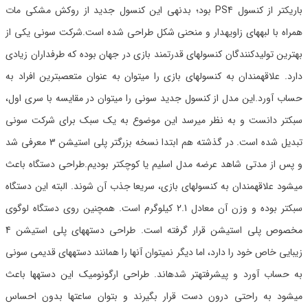
باریکتر از کنسول PS4 بود؛ بدنهی این کنسول جدید از روکش مشکی مات
همراه با لبههای زاویهدار و منحنی شکل طراحی شده است.شرکت سونی یکی از
بهترین تولیدکنندگان کنسولهای قدرتمند بازی در جهان بوده که طرفداران زیادی
دارد. علاقهمندان به کنسولهای بازی را میتوان به عنوان متعصبترین افراد به
حساب آورد.این مدل از کنسول جدید سونی را میتوان در مقایسه با سری اول،
سبکتر دانست و به نظر میرسد این موضوع به یک سبک برای شرکت سونی
تبدیل شده است. در گذشته هم ابتدا نسخه بزرگتر پلی استیشن 3 معرفی شد
و پس از مدتی شاهد عرضه مدل اسلیم یا کوچکتر بودیم.طراحی دستگاه باعث
میشود علاقهمندان به کنسولهای بازی، سریعا جذب آن شوند. البته این دستگاه
سبکتر بوده و وزن آن معادل 2.1 کیلوگرم است. همچنین روی دستگاه لوگوی
مخصوص پلی استیشن قرار گرفته است. طراحی دستههای پلی استیشن 4
زیبایی خاص خود را دارد، اما دیگر نمیتوان آنها را همانند دستههای قدیمی سونی
به حساب آورد و پیشرفتهتر شدهاند. طراحی ارگونومیک این دستهها باعث
میشود به راحتی درون دست قرار بگیرند و بتوان ساعتها بدون احساس