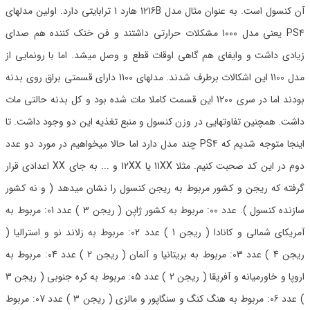
آن کنسول است. به عنوان مثال مدل 1216B هارد 1 ترابایتی دارد. اولین مدلهای
PS4 یعنی مدل 1000 مشکلات حرارتی داشتند و فن خنک کننده هم صدای
زیادی داشت و وایفای هم گاهی اوقات قطع و وصل میشد. اما با رونمایی از
مدل 1100 این اشکالات برطرف شدند. مدلهای 1100 دارای قسمتی براق روی بدنه
بودند اما در سری 1200 این قسمت کاملا مات شده بود و کل بدنه حالتی مات
داشت. همچنین تفاوتهایی در وزن کنسول و منبع تغذیه این دو وجود داشت. تا
اینجا متوجه شدیم که PS4 چند مدل دارد اما حالا میخواهیم در مورد دو عدد
دوم در این کد صحبت کنیم. مثلا 11XX یا 12XX و ... به جای XX اعدادی قرار
گرفته که ریجن و کشور مربوط به ریجن کنسول را نشان میدهد ( و نه کشور
سازنده کنسول ). عدد 00: مربوط به کشور ژاپن ( ریجن 3 ) عدد 01: مربوط به
آمریکای شمالی و کانادا ( ریجن 1 ) عدد 02: مربوط به زلاند نو و استرالیا (
ریجن 4 ) عدد 03: مربوط به بریتانیا و آلمان ( ریجن 2 ) عدد 04: مربوط به
اروپا و خاورمیانه و آفریقا ( ریجن 2 ) عدد 05: مربوط به کره جنوبی ( ریجن 3
) عدد 06: مربوط به هنگ کنگ و سنگاپور و مالزی ( ریجن 3 ) عدد 07: مربوط