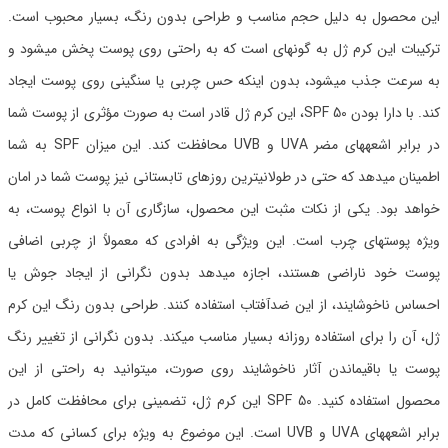
این محصول به دلیل حجم مناسب و طراحی بدون رنگ، بسیار محبوب است.
ترکیبات این کرم ژل به گونهای است که به راحتی روی پوست پخش میشود و
به سرعت جذب میشود، بدون اینکه حس چربی یا سنگینی روی پوست ایجاد
کند. با دارا بودن SPF 50، این کرم ژل قادر است به صورت مؤثری از پوست شما
در برابر اشعههای مضر UVA و UVB محافظت کند. این میزان SPF به شما
اطمینان میدهد که حتی در طولانیترین روزهای تابستانی نیز پوست شما در امان
خواهد بود. یکی از نکات مثبت این محصول، سازگاری آن با انواع پوست، به
ویژه پوستهای چرب است. این ویژگی به افرادی که معمولاً از چربی اضافی
پوست خود ناراضی هستند، اجازه میدهد بدون نگرانی از ایجاد جوش یا
احساس ناخوشایند، از این ضدآفتاب استفاده کنند. طراحی بدون رنگ این کرم
ژل، آن را برای استفاده روزانه بسیار مناسب میکند. بدون نگرانی از تغییر رنگ
پوست یا باقیماندن آثار ناخوشایند روی صورت، میتوانید به راحتی از این
محصول استفاده کنید. SPF 50 این کرم ژل، تضمینی برای محافظت کامل در
برابر اشعههای UVA و UVB است. این موضوع به ویژه برای کسانی که مدت