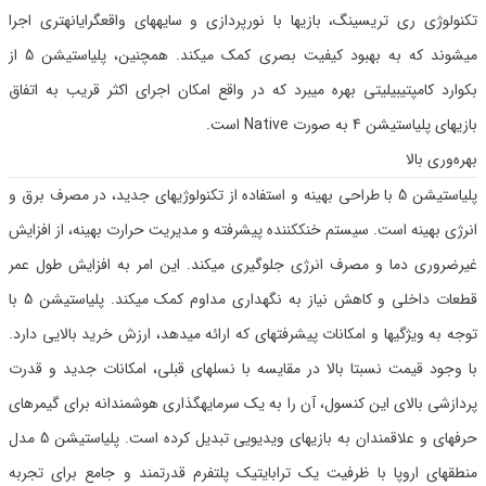
تکنولوژی ری تریسینگ، بازیها با نورپردازی و سایههای واقعگرایانهتری اجرا
میشوند که به بهبود کیفیت بصری کمک میکند. همچنین، پلیاستیشن 5 از
بکوارد کامپتیبیلیتی بهره میبرد که در واقع امکان اجرای اکثر قریب به اتفاق
بازیهای پلیاستیشن 4 به صورت Native است.
بهره‌وری بالا
پلیاستیشن 5 با طراحی بهینه و استفاده از تکنولوژیهای جدید، در مصرف برق و
انرژی بهینه است. سیستم خنککننده پیشرفته و مدیریت حرارت بهینه، از افزایش
غیرضروری دما و مصرف انرژی جلوگیری میکند. این امر به افزایش طول عمر
قطعات داخلی و کاهش نیاز به نگهداری مداوم کمک میکند. پلیاستیشن 5 با
توجه به ویژگیها و امکانات پیشرفتهای که ارائه میدهد، ارزش خرید بالایی دارد.
با وجود قیمت نسبتا بالا در مقایسه با نسلهای قبلی، امکانات جدید و قدرت
پردازشی بالای این کنسول، آن را به یک سرمایهگذاری هوشمندانه برای گیمرهای
حرفهای و علاقمندان به بازیهای ویدیویی تبدیل کرده است. پلیاستیشن 5 مدل
منطقهای اروپا با ظرفیت یک ترابایتیک پلتفرم قدرتمند و جامع برای تجربه