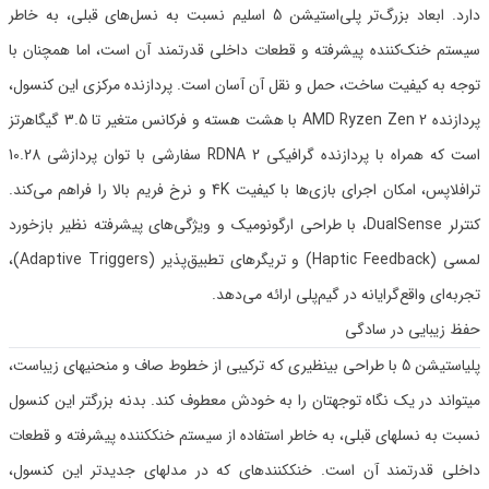
دارد. ابعاد بزرگ‌تر پلی‌استیشن 5 اسلیم نسبت به نسل‌های قبلی، به خاطر
سیستم خنک‌کننده پیشرفته و قطعات داخلی قدرتمند آن است، اما همچنان با
توجه به کیفیت ساخت، حمل و نقل آن آسان است. پردازنده مرکزی این کنسول،
پردازنده AMD Ryzen Zen 2 با هشت هسته و فرکانس متغیر تا 3.5 گیگاهرتز
است که همراه با پردازنده گرافیکی RDNA 2 سفارشی با توان پردازشی 10.28
ترافلاپس، امکان اجرای بازی‌ها با کیفیت 4K و نرخ فریم بالا را فراهم می‌کند.
کنترلر DualSense، با طراحی ارگونومیک و ویژگی‌های پیشرفته نظیر بازخورد
لمسی (Haptic Feedback) و تریگرهای تطبیق‌پذیر (Adaptive Triggers)،
تجربه‌ای واقع‌گرایانه در گیم‌پلی ارائه می‌دهد.
حفظ زیبایی در سادگی
پلیاستیشن 5 با طراحی بینظیری که ترکیبی از خطوط صاف و منحنیهای زیباست،
میتواند در یک نگاه توجهتان را به خودش معطوف کند. بدنه بزرگتر این کنسول
نسبت به نسلهای قبلی، به خاطر استفاده از سیستم خنککننده پیشرفته و قطعات
داخلی قدرتمند آن است. خنککنندهای که در مدلهای جدیدتر این کنسول،