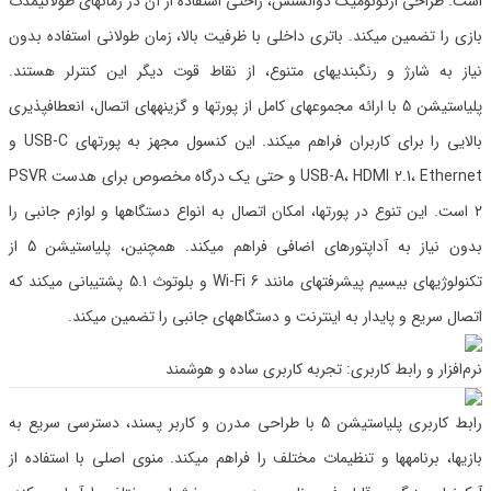
است. طراحی ارگونومیک دوالسنس، راحتی استفاده از آن در زمانهای طولانیمدت
بازی را تضمین میکند. باتری داخلی با ظرفیت بالا، زمان طولانی استفاده بدون
نیاز به شارژ و رنگبندیهای متنوع، از نقاط قوت دیگر این کنترلر هستند.
پلیاستیشن 5 با ارائه مجموعهای کامل از پورتها و گزینههای اتصال، انعطافپذیری
بالایی را برای کاربران فراهم میکند. این کنسول مجهز به پورتهای USB-C و
USB-A، HDMI 2.1، Ethernet و حتی یک درگاه مخصوص برای هدست PSVR
2 است. این تنوع در پورتها، امکان اتصال به انواع دستگاهها و لوازم جانبی را
بدون نیاز به آداپتورهای اضافی فراهم میکند. همچنین، پلیاستیشن 5 از
تکنولوژیهای بیسیم پیشرفتهای مانند Wi-Fi 6 و بلوتوث 5.1 پشتیبانی میکند که
اتصال سریع و پایدار به اینترنت و دستگاههای جانبی را تضمین میکند.
نرم‌افزار و رابط کاربری: تجربه کاربری ساده و هوشمند
رابط کاربری پلیاستیشن 5 با طراحی مدرن و کاربر پسند، دسترسی سریع به
بازیها، برنامهها و تنظیمات مختلف را فراهم میکند. منوی اصلی با استفاده از