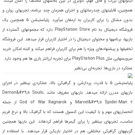
آیکونهای بزرگ و قابل فهم، ناوبری در بین بخشهای مختلف را آسان میکند.
همچنین، قابلیتهای چندرسانهای و اجرای همزمان چند برنامه، تجربهای روان و
بدون مشکل را برای کاربران به ارمغان میآورد. پلیاستیشن 5 همچنین یک
فروشگاه دیجیتال به نام PlayStation Store دارد که مجموعهای گسترده از
بازیها، برنامهها و محتوای دیجیتال را در اختیار کاربران قرار میدهد. این فروشگاه
تخفیفها و پیشنهادهای ویژه را هم برای کاربران فراهم میکند و البته امکان خرید
سرویسهایی مثل PlayStation Plus برای تجربه ارزانتر بازی ها هم وجود دارد.
عملکرد در بازی‌ها: تجربه‌ای بی‌نظیر
پلیاستیشن 5 با قدرت پردازشی و گرافیکی بالا، عملکردی بینظیر در اجرای
بازیهای مدرن ارائه میدهد. بازیهای معروف مانند Demon&#39;s Souls،
Marvel&#39;s Spider-Man 2 و God of War Ragnarok از جمله
انحصاریهای مهم و با کیفیت این کنسول هستند که با گرافیک بالا و نرخ فریم
مناسب، تجربهای بینظیر را برای گیمرها فراهم کردهاند. این بازیها همچنین
گزینههای گرافیکی مختلفی هم در اختیار بازیکن قرار میدهند. با استفاده از