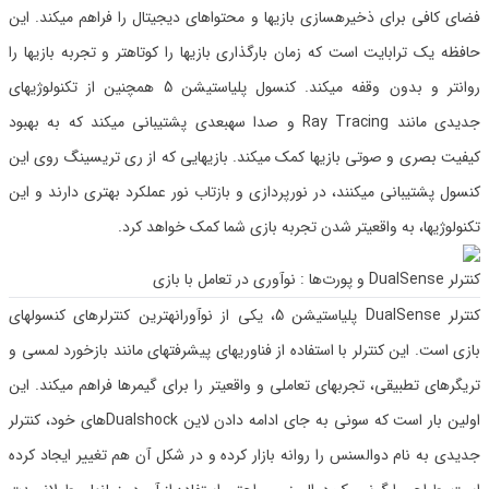
فضای کافی برای ذخیرهسازی بازیها و محتواهای دیجیتال را فراهم میکند. این
حافظه یک ترابایت است که زمان بارگذاری بازیها را کوتاهتر و تجربه بازیها را
روانتر و بدون وقفه میکند. کنسول پلیاستیشن 5 همچنین از تکنولوژیهای
جدیدی مانند Ray Tracing و صدا سهبعدی پشتیبانی میکند که به بهبود
کیفیت بصری و صوتی بازیها کمک میکند. بازیهایی که از ری تریسینگ روی این
کنسول پشتیبانی میکنند، در نورپردازی و بازتاب نور عملکرد بهتری دارند و این
تکنولوژیها، به واقعیتر شدن تجربه بازی شما کمک خواهد کرد.
کنترلر DualSense و پورت‌ها : نوآوری در تعامل با بازی
کنترلر DualSense پلیاستیشن 5، یکی از نوآورانهترین کنترلرهای کنسولهای
بازی است. این کنترلر با استفاده از فناوریهای پیشرفتهای مانند بازخورد لمسی و
تریگرهای تطبیقی، تجربهای تعاملی و واقعیتر را برای گیمرها فراهم میکند. این
اولین بار است که سونی به جای ادامه دادن لاین Dualshockهای خود، کنترلر
جدیدی به نام دوالسنس را روانه بازار کرده و در شکل آن هم تغییر ایجاد کرده