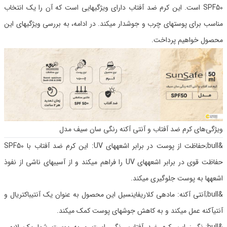
SPF50 است. این کرم ضد آفتاب دارای ویژگیهایی است که آن را یک انتخاب
مناسب برای پوستهای چرب و جوشدار میکند. در ادامه، به بررسی ویژگیهای این
محصول خواهیم پرداخت.
ویژگی‌های کرم ضد آفتاب و آنتی آکنه رنگی سان سیف مدل
&bull;حفاظت از پوست در برابر اشعههای UV: این کرم ضد آفتاب با SPF50
حفاظت قوی در برابر اشعههای UV را فراهم میکند و از آسیبهای ناشی از نفوذ
اشعهها به پوست جلوگیری میکند.
&bull;آنتی آکنه: مادهی کلاریفاینسیل این محصول به عنوان یک آنتیباکتریال و
آنتیآکنه عمل میکند و به کاهش جوشهای پوست کمک میکند.