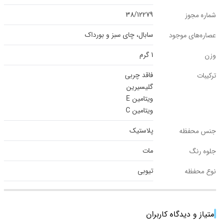
38/12279
شماره مجوز
سابال، چای سبز و بورداک
عصاره‌های موجود
1 گرم
وزن
فاقد چربی
ترکیبات
گلیسیرین
ویتامین E
ویتامین C
پلاستیک
جنس محفظه
مات
جلوه رنگ
تیوبی
نوع محفظه
امتیاز و دیدگاه کاربران