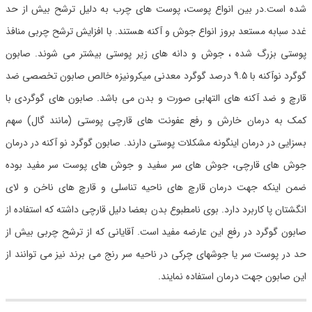
شده است.در بین انواع پوست، پوست های چرب به دلیل ترشح بیش از حد
غدد سبابه مستعد بروز انواع جوش و آکنه هستند. با افزایش ترشح چربی منافذ
پوستی بزرگ شده ، جوش و دانه های زیر پوستی بیشتر می شوند. صابون
گوگرد نوآکنه با 9.5 درصد گوگرد معدنی میکرونیزه خالص صابون تخصصی ضد
قارچ و ضد آکنه های التهابی صورت و بدن می باشد. صابون های گوگردی با
کمک به درمان خارش و رفع عفونت های قارچی پوستی (مانند گال) سهم
بسزایی در درمان اینگونه مشکلات پوستی دارند. صابون گوگرد نو آکنه در درمان
جوش های قارچی، جوش های سر سفید و جوش های پوست سر مفید بوده
ضمن اینکه جهت درمان قارچ های ناحیه تناسلی و قارچ های ناخن و لای
انگشتان پا کاربرد دارد. بوی نامطبوع بدن بعضا دلیل قارچی داشته که استفاده از
صابون گوگرد در رفع این عارضه مفید است. آقایانی که از ترشح چربی بیش از
حد در پوست سر یا جوشهای چرکی در ناحیه سر رنج می برند نیز می توانند از
این صابون جهت درمان استفاده نمایند.