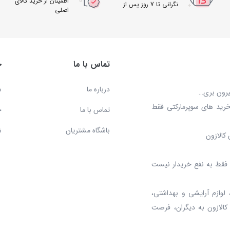
اطمینان از خرید کالای
نگرانی تا 7 روز پس از
اصلی
دریافت
تماس با ما
خ
درباره ما
س
بیرون بری…
خرید های سوپرمارکتی فقط
تماس با ما
ح
باشگاه مشتریان
ش
کالازون
د، فقط به نفع خریدار نیست
 لوازم آرایشی و بهداشتی،
 کالازون به دیگران، فرصت