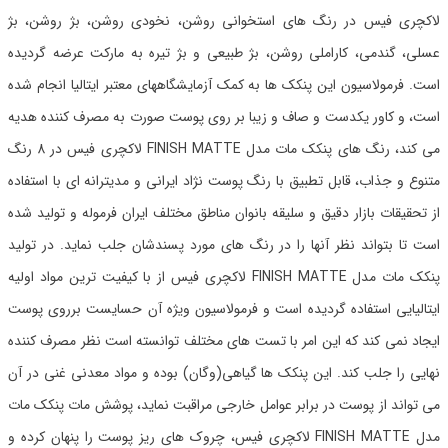
لاکچری فیس در رنگ های استخوانی روشن، نخودی روشن، بژ روشن، بژ
عسلی، گندمی، کاراملی روشن، بژ طبیعی و بژ تیره به مارکت عرضه گردیده
است. فرمولاسیون این پنکک ها به کمک آزمایشگاههای معتبر ایتالیا انجام شده
است، و کاور یکدست و صاف و زیبا بر روی پوست صورت به مصرف کننده هدیه
می کند، رنگ های پنکک مات مدل FINISH MATTE لاکچری فیس در 8 رنگ
متنوع و جذاب، قابل تطبیق با رنگ پوست نژاد ایرانی و مدیترانه ای با استفاده
از تحقیقات بازار دقیق و سلیقه بانوان مناطق مختلف ایران فرموله و تولید شده
است تا بتواند نظر آنها را در رنگ های مورد پسندشان جلب نماید. در تولید
پنکک مات مدل FINISH MATTE لاکچری فیس از با کیفیت ترین مواد اولیه
ایتالیایی استفاده گردیده است و فرمولاسیون ویژه آن حسایست برروی پوست
ایجاد نمی کند که این امر با تست های مختلف توانسته است نظر مصرف کننده
نهایی را جلب کند. این پنکک ها گیاهی(وگان) بوده و مواد معدنی غنی در آن
می تواند از پوست در برابر عوامل خارجی مراقبت نماید، پوشش مات پنکک مات
مدل FINISH MATTE لاکچری فیس، چروک های ریز پوست را پنهان کرده و