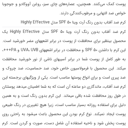
پوست کمک می‌کنند. همچنین، عصاره‌های چای سبز، روغن آووکادو و جوجوبا
خواص ضد التهابی و مرطوب‌کنندگی دارند.
کرم ضد آفتاب بدون رنگ آرت وینا SPF 50 مدل Highly Effective ‌
کرم ضد آفتاب بدون رنگ آرت وینا SPF 50 مدل Highly Effective یک
محصول بینظیر برای محافظت از پوست در برابر اشعههای مضر خورشید است.
این کرم با داشتن SPF 50 و محافظت در برابر اشعههای UVA، UVB و PA+++،
به طور کامل از پوست شما در برابر آسیبهای ناشی از نور خورشید محافظت
میکند. این محصول با فرمولاسیون خاص خود، ضد حساسیت، ضد چروک و
ضد پیری است و برای انواع پوستها مناسب است. یکی از ویژگیهای برجسته این
کرم ضد آفتاب، ماندگاری دو ساعته آن است که به شما اطمینان میدهد پوستتان
در طول روز محافظت شده باقی میماند. این کرم بدون رنگ است و به همین
دلیل برای استفاده روزانه بسیار مناسب است، زیرا هیچ تغییری در رنگ طبیعی
پوست ایجاد نمیکند. نوع کرم بودن این محصول باعث میشود به راحتی روی
پوست پخش شود و ناحیه استفاده آن شامل دست، صورت و گردن است. کرم