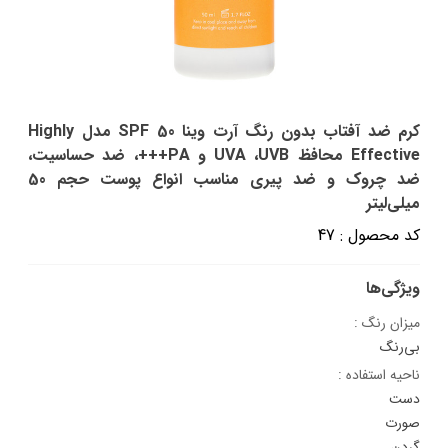
کرم ضد آفتاب بدون رنگ آرت وینا SPF 50 مدل Highly
Effective ‌محافظ UVA ،UVB و PA+++، ضد حساسیت،
ضد چروک و ضد پیری مناسب انواع پوست‌ حجم 50
میلی‌لیتر
کد محصول : 47
ویژگی‌ها
میزان رنگ :
بی‌رنگ
ناحیه استفاده :
دست
صورت
گردن