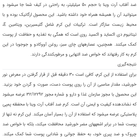
ضد آفتاب آرت وینا با حجم 50 میلیلیتر، به راحتی در کیف شما جا میشود و
میتوانید آن را همیشه همراه خود داشته باشید. این محصول ارگانیک بوده و با
محیط زیست سازگار است. ترکیبات این کرم شامل گلیسیرین، ویتامین E،
تیتانیوم دی اکساید و اکسید روی است که همگی به تغذیه و حفاظت از پوست
کمک میکنند. همچنین، عصارههای چای سبز، روغن آووکادو و جوجوبا در این
کرم به کار رفتهاند که خواص ضد التهابی و مرطوبکنندگی دارند.
نتیجه‌گیری
برای استفاده از این کرم، کافی است 30 دقیقه قبل از قرار گرفتن در معرض نور
خورشید، مقدار مناسبی از آن را روی پوست دست، صورت و گردن خود بزنید.
این محصول با مجوز سازمان غذا و دارو و شماره مجوز 32/12292 عرضه میشود
که نشاندهنده کیفیت و ایمنی آن است. کرم ضد آفتاب آرت وینا با محفظه پمپی
پلاستیکی عرضه میشود که استفاده از آن را بسیار آسان میکند. این کرم نه تنها از
پوست شما در برابر اشعههای مضر خورشید محافظت میکند، بلکه با خواص ضد
چروک و ضد پیری خود، به حفظ جوانی و شادابی پوست شما کمک میکند.