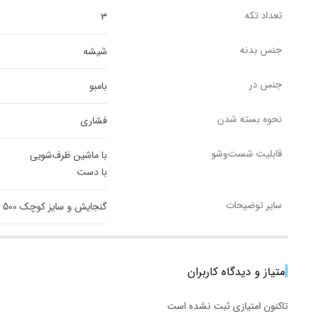
تعداد تکه
3
جنس بدنه
شیشه
جنس در
بامبو
نحوه بسته شدن
فشاری
قابلیت شست‌وشو
با ماشین ظرف‌شویی
با دست
سایر توضیحات
گنجایش و سایز کوچک 500 میلی لیتر10.10و متوسط10.12 و حجم 600 و بزرگ 10.15حجم 900 میلی لیتر
امتیاز و دیدگاه کاربران
تاکنون امتیازی ثبت نشده است