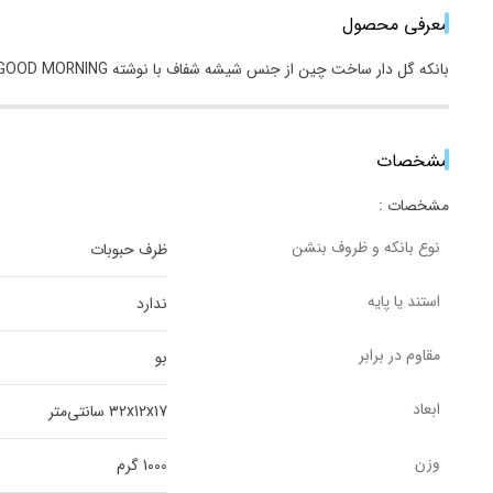
معرفی محصول
بانکه گل دار ساخت چین از جنس شیشه شفاف با نوشته GOOD MORNING میباشد. این بانکه مکعبی میباشد که اندازه کوچک 10.10متوسط 10.12 و بزرگ 10.15 میباشد. مناسب انواع حبوبات و حتی شعله مستقیم هست.
مشخصات
مشخصات :
نوع بانکه و ظروف بنشن
ظرف حبوبات
استند یا پایه
ندارد
مقاوم در برابر
بو
ابعاد
32x12x17 سانتی‌متر
وزن
1000 گرم