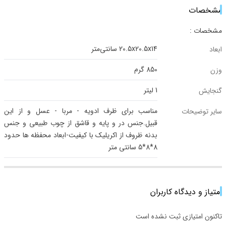
مشخصات
مشخصات :
20.5x20.5x14 سانتی‌متر
ابعاد
850 گرم
وزن
1 لیتر
گنجایش
مناسب برای ظرف ادویه - مربا - عسل و از این
سایر توضیحات
قبیل.جنس در و پایه و قاشق از چوب طبیعی و جنس
بدنه ظروف از اکریلیک با کیفیت-ابعاد محفظه ها حدود
8*8*5 سانتی متر
امتیاز و دیدگاه کاربران
تاکنون امتیازی ثبت نشده است