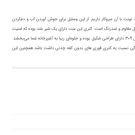
ند نوبت با آن سروکار داریم. از این وسایل برای جوش آوردن آب و دم‌کردن
. ست کتری و قوری مرادی مدل 309 را می‌توان یکی از باکیفیت‌ترین آن‌ها دانست. جنس بدنه این کتری 5 لیتری از استیل مقاوم و ضدزنگ است. کتری این ست دارای یک شیر بلند بوده که امنیت
کار با آن را بالا برده است. این کتری به سادگی شسته و تمیز می‌شود. قوری این ست دارای گنجایش نزدیک به یک لیتر است.ست کتری و قوری مرادی مدل 309 دارای طراحی شکیل بوده و جلوه‌ای زیبا به آشپزخانه شما می‌بخشد.
 ماندن و سوختگی نسبت به کتری قوری های بدون کفه چدنی داشت باشد.همچنین این