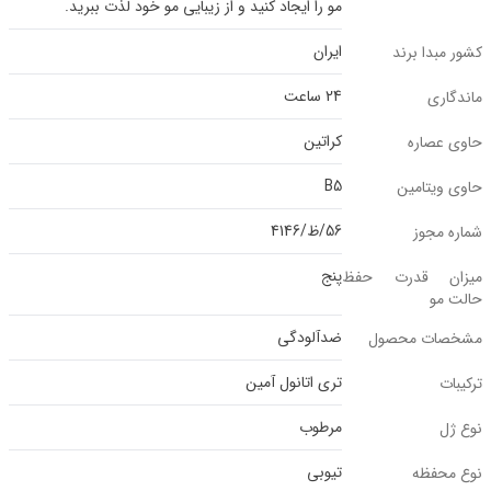
مو را ایجاد کنید و از زیبایی مو خود لذت ببرید.
ایران
کشور مبدا برند
24 ساعت
ماندگاری
کراتین
حاوی عصاره
B5
حاوی ویتامین
56/ظ/4146
شماره مجوز
پنج
میزان قدرت حفظ
حالت مو
ضد‌آلودگی
مشخصات محصول
تری اتانول آمین
ترکیبات
مرطوب
نوع ژل
تیوبی
نوع محفظه