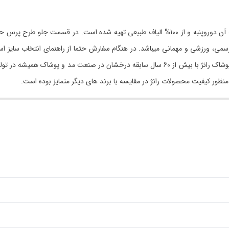
این محصول، دارای رنگ سفید، یقه گرد و آستین بلند میباشد. جنس پارچه آن دوروپنبه و از 100% الیا
 ورزشی و مهمانی میباشد. در هنگام سفارش حتما از راهنمای انتخاب سایز استفاد
رنگ‌ها و طرح‌های مختلف از سایز S تا 7XL از فروشگاه رانژ سفارش دهید. پوشاک رانژ با بیش از 60 