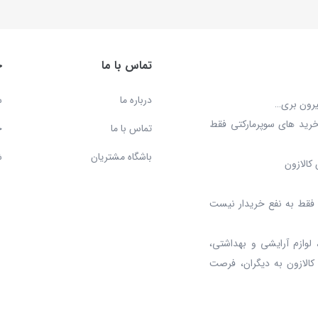
تماس با ما
خ
درباره ما
س
بیرون بری…
خرید های سوپرمارکتی فقط
تماس با ما
ح
باشگاه مشتریان
ش
کالازون
د، فقط به نفع خریدار نیست
 لوازم آرایشی و بهداشتی،
 کالازون به دیگران، فرصت