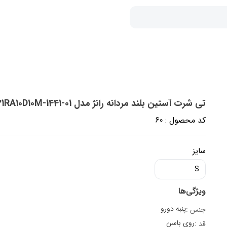
تی شرت آستین بلند مردانه رانژ مدل 21RA10D10M-1441-01
کد محصول : 60
سایز
S
ویژگی‌ها
پنبه دورو
جنس :
روی باسن
قد :