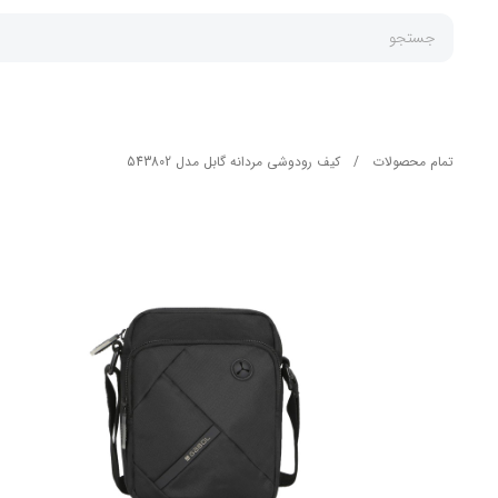
جستجو
تمام محصولات
/
کیف رودوشی مردانه گابل مدل 543802