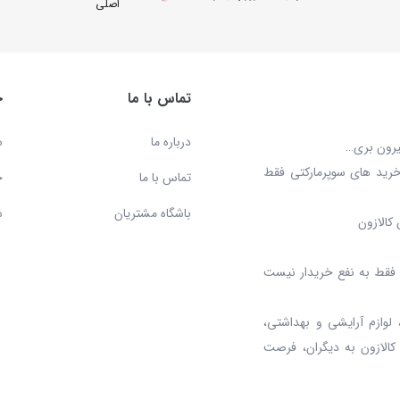
اصلی
دریافت
تماس با ما
خ
درباره ما
س
بیرون بری…
خرید های سوپرمارکتی فقط
تماس با ما
ح
باشگاه مشتریان
ش
کالازون
د، فقط به نفع خریدار نیست
 لوازم آرایشی و بهداشتی،
 کالازون به دیگران، فرصت