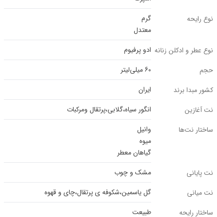
گرم
نوع رایحه
معتدل
ادو پرفیوم
نوع عطر و ادکلن زنانه
60 میلی‌لیتر
حجم
ایران
کشور مبدا برند
انگور سیاه،گلابی،پرتقال ومرکبات
نت آغازین
وانیل
ساختار نت‌ها
میوه
گیاهان معطر
مشک و چوب
نت پایانی
گل یاسمین،شکوفه ی پرتقال،چای و قهوه
نت میانی
طبیعت
ساختار رایحه