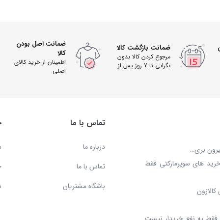
ضمانت اصل بودن
ضمانت بازگشت کالا
کالا
مرجوع کردن کالا بدون
اطمینان از خرید کالای
نگرانی تا 7 روز پس از
اصلی
دریافت
تماس با ما
خ
درباره ما
س
بیرون بری…
خرید های سوپرمارکتی فقط
تماس با ما
ح
باشگاه مشتریان
ش
کالازون
د، فقط به نفع خریدار نیست