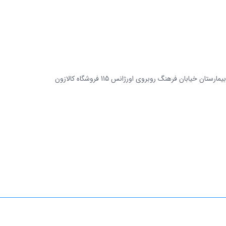
 خیابان فرهنگ روبروی اورژانس 115 فروشگاه کالازون