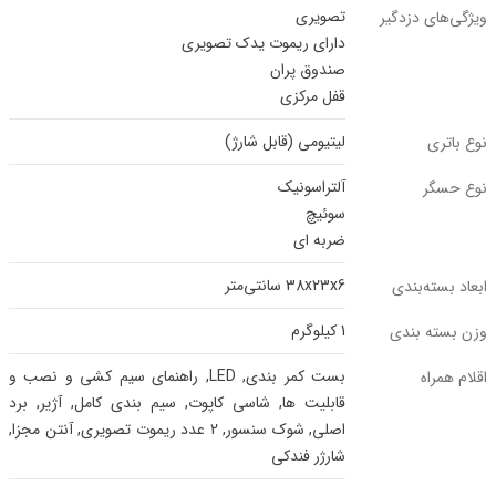
تصویری
ویژگی‌های دزدگیر
دارای ریموت یدک تصویری
صندوق پران
قفل مرکزی
لیتیومی (قابل شارژ)
نوع باتری
آلتراسونیک
نوع حسگر
سوئیچ
ضربه ای
38x23x6 سانتی‌متر
ابعاد بسته‌بندی
1 کیلوگرم
وزن بسته بندی
بست کمر بندی, LED, راهنمای سیم کشی و نصب و
اقلام همراه
قابلیت ها, شاسی کاپوت, سیم بندی کامل, آژیر, برد
اصلی, شوک سنسور, 2 عدد ریموت تصویری, آنتن مجزا,
شارژر فندکی