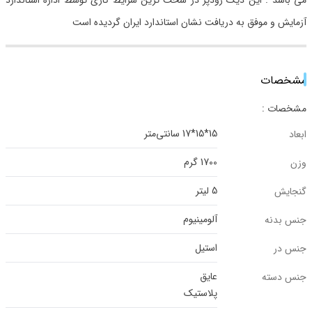
می باشد . این دیگ زودپز در سخت ترین شرایط کاری توسط اداره استاندارد
آزمایش و موفق به دریافت نشان استاندارد ایران گردیده است
مشخصات
مشخصات :
15*15*17 سانتی‌متر
ابعاد
1700 گرم
وزن
5 لیتر
گنجایش
آلومینیوم
جنس بدنه
استیل
جنس در
عایق
جنس دسته
پلاستیک