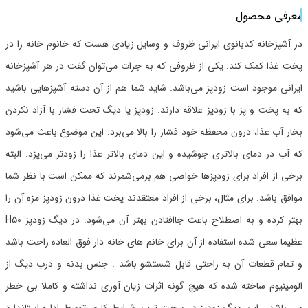
معرفی محصول
در آشپزخانه کدبانوی ایرانی ظروف و وسایل زیادی هست که خانوم خانه را در
پخت غذا کمک کند. یکی از ظروفی که به جرات می‌توان گفت در هر آشپزخانه
ایرانی موجود است زودپز می‌باشد. شاید شما هم از آن دسته آشپز‌هایی باشید
که به پخت و پز با زودپز علاقه دارند. زودپز یا دیگ تحت فشار با آزاد نکردن
بخار آب غذا، درون محفظه خود فشار را بالا می‌برد. این موضوع باعث می‌شود
که آب در دمای بالاتری جوشیده و این دمای بالاتر غذا را زودتر می‌پزد. البته
برخی از افراد برای زودپز‌ها خواصی هم برمی‌شمرند که ممکن است با نظر شما
موافق باشد. برای مثال، برخی از افراد معتقدند پخت غذا درون زودپز مزه آن را
بهتر کرده و به اصطلاح باعث جاافتادن بهتر آن می‌شود. در دیگ زودپز H50
عظیما سعی شده استفاده از آن برای خانم های خانه دار فوق العاده راحت باشد
و تمام قطعات آن به راحتی قابل شستشو باشد . جنس بدنه و درب دیگ از
الومینیوم ساخته شده که هیچ گونه اثرات زیان آوری نداشته و کاملا بی خطر