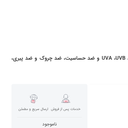
کرم ضد آفتاب بیو درما SPF 50 مدل ButiSun ‌محافظ UVA ،UVB و ضد حساسیت، ضد چروک و ضد پیری،
خدمات پس از فروش
ارسال سریع و مطمئن
ناموجود