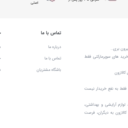
اصلی
دریافت
تماس با ما
خ
درباره ما
س
بیرون بری…
خرید های سوپرمارکتی فقط
تماس با ما
ح
باشگاه مشتریان
ش
کالازون
د، فقط به نفع خریدار نیست
 لوازم آرایشی و بهداشتی،
 کالازون به دیگران، فرصت