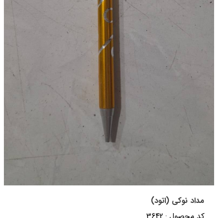
مداد نوکی (اتود)
کد محصول : 3642