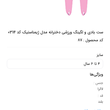
ست بادی و لگینگ ورزشی دخترانه مدل ژیمناستیک کد 0314
کد محصول : 87
سایز
4 تا 6 سال
ویژگی‌ها
جنس :
لاکرا
قد :
بلند